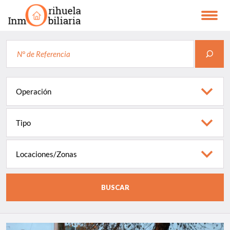
Toggl
naviga
Operación
Operación
Tipo
de
Tipo
Propiedad
Locaciones/Zonas
Locaciones/Zonas