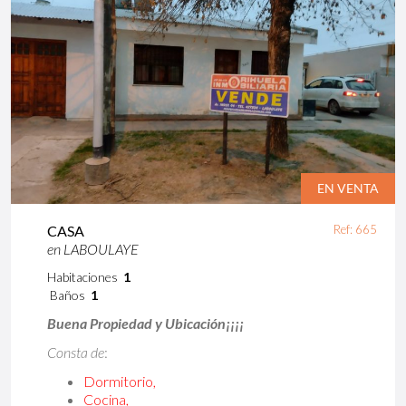
EN
VENTA
CASA
Ref: 665
en
LABOULAYE
Habitaciones
1
Baños
1
Buena Propiedad y Ubicación¡¡¡¡
Consta de
:
Dormitorio,
Cocina,